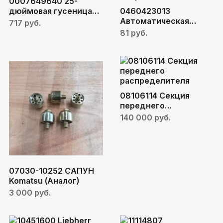
0007649640 25-
дюймовая гусеница
0460423013
для Claas
Автоматическая
717 руб.
коробка передач в
81 руб.
сборе LG MG CMT96
08106114 Секция
переднего
распределителя
140 000 руб.
07030-10252 САПУН
Komatsu (Аналог)
3 000 руб.