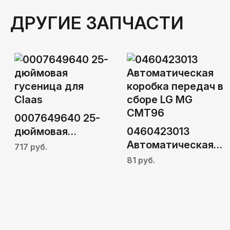
ДРУГИЕ ЗАПЧАСТИ
0007649640 25-
дюймовая
0460423013
гусеница для
Автоматическая
717 руб.
Claas
коробка передач в
81 руб.
сборе LG MG
CMT96