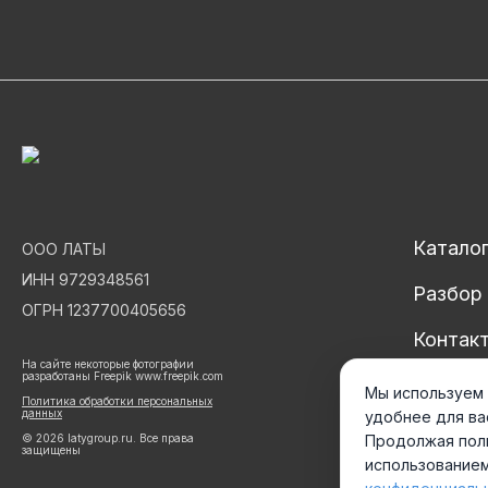
Каталог
ООО ЛАТЫ
ИНН 9729348561
Разбор 
ОГРН 1237700405656
Контак
На сайте некоторые фотографии
разработаны Freepik www.freepik.com
Карта с
Мы используем 
Политика обработки персональных
данных
удобнее для ва
© 2026 latygroup.ru. Все права
Продолжая поль
защищены
использованием